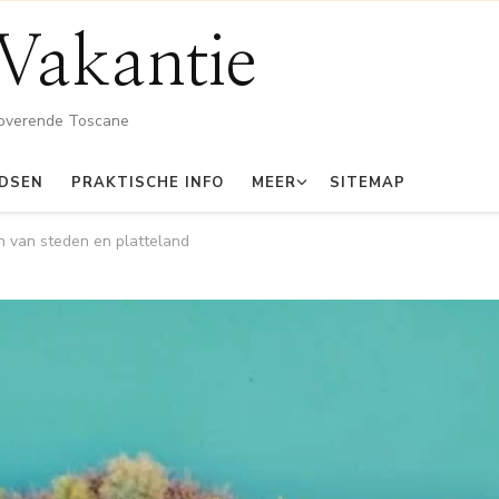
Vakantie
toverende Toscane
IDSEN
PRAKTISCHE INFO
MEER
SITEMAP
n van steden en platteland