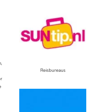
,
Reisbureaus
or
e