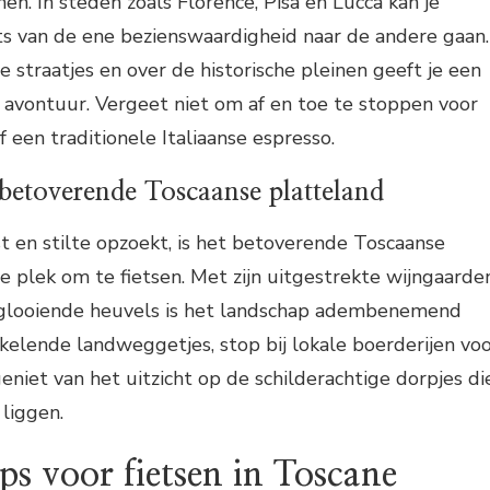
en. In steden zoals Florence, Pisa en Lucca kan je
ts van de ene bezienswaardigheid naar de andere gaan.
e straatjes en over de historische pleinen geeft je een
n avontuur. Vergeet niet om af en toe te stoppen voor
f een traditionele Italiaanse espresso.
 betoverende Toscaanse platteland
st en stilte opzoekt, is het betoverende Toscaanse
e plek om te fietsen. Met zijn uitgestrekte wijngaarden
 glooiende heuvels is het landschap adembenemend
nkelende landweggetjes, stop bij lokale boerderijen vo
eniet van het uitzicht op de schilderachtige dorpjes di
liggen.
ips voor fietsen in Toscane