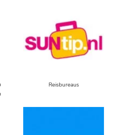
n
Reisbureaus
n