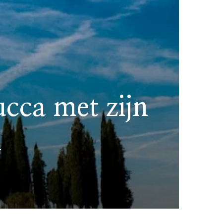
cca met zijn
n