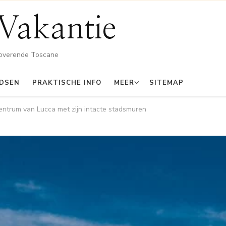
Vakantie
toverende Toscane
IDSEN
PRAKTISCHE INFO
MEER
SITEMAP
centrum van Lucca met zijn intacte stadsmuren