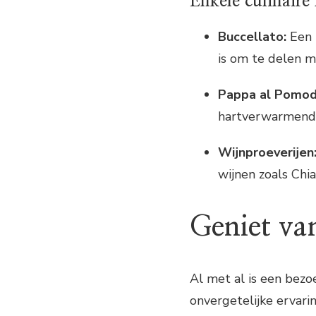
Enkele culinaire
Buccellato:
Een h
is om te delen me
Pappa al Pomod
hartverwarmende
Wijnproeverijen
wijnen zoals Chia
Geniet va
Al met al is een bezo
onvergetelijke ervari