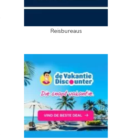
t
Reisbureaus
s