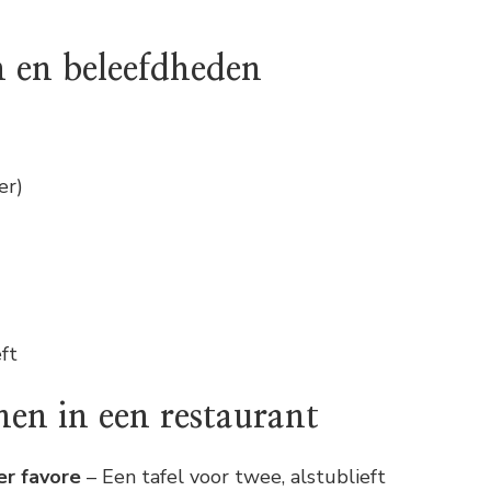
n en beleefdheden
er)
ft
en in een restaurant
er favore
– Een tafel voor twee, alstublieft