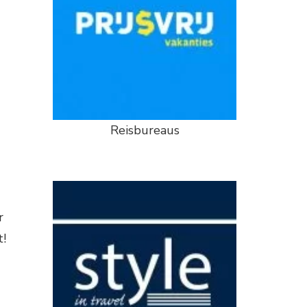
Reisbureaus
r
t!